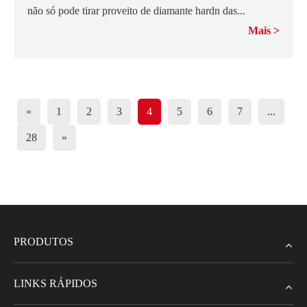
não só pode tirar proveito de diamante hardn das...
Mais
«
1
2
3
4
5
6
7
...
28
»
PRODUTOS
LINKS RÁPIDOS