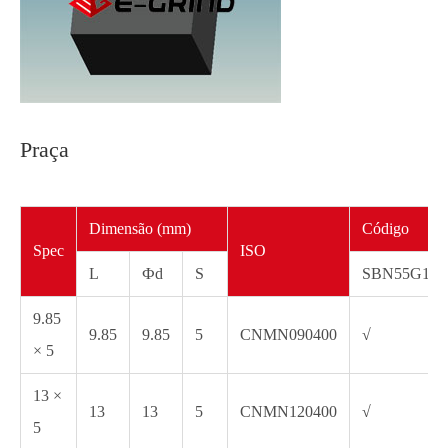
Praça
Dimensão (mm)
Código
Spec
ISO
L
Фd
S
SBN55G1
9.85
9.85
9.85
5
CNMN090400
√
× 5
13 ×
13
13
5
CNMN120400
√
5