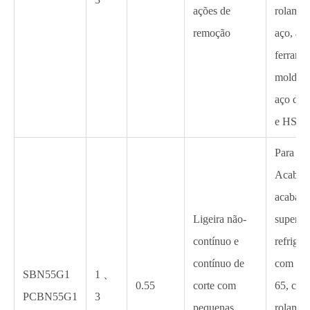
ações de
rolamen
remoção
aço, aç
ferrame
molde d
aço de c
e HSS.
Para
Acabam
acabam
Ligeira não-
super-o
contínuo e
refriger
contínuo de
com H
SBN55G1
1 、
0.55
corte com
65, co
PCBN55G1
3
pequenas
rolamen