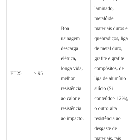
laminado,
metalóide
Boa
materiais duros e
usinagem
quebradiços, liga
descarga
de metal duro,
elétrica,
grafite e grafite
longa vida,
compósitos, de
ET25
≥ 95
melhor
liga de alumínio
resistência
silício (Si
ao calor e
conteúdo> 12%),
resistência
o outro-alta
ao impacto.
resistência ao
desgaste de
materiais, tais