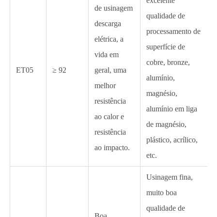
excelente
de usinagem
qualidade de
descarga
processamento de
elétrica, a
superfície de
vida em
cobre, bronze,
ET05
≥ 92
geral, uma
alumínio,
melhor
magnésio,
resistência
alumínio em liga
ao calor e
de magnésio,
resistência
plástico, acrílico,
ao impacto.
etc.
Usinagem fina,
muito boa
qualidade de
Boa