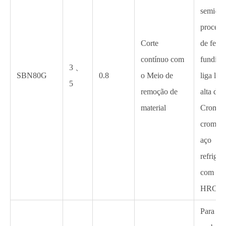
semi-
process
Corte
de ferro
contínuo com
fundido
3 、
SBN80G
0.8
o Meio de
liga lev
5
remoção de
alta de 
material
Cromo, 
cromo f
aço
refriger
com du
HRC45-
Para o