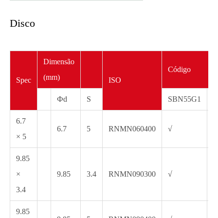
Disco
Dimensão
Código
(mm)
Spec
ISO
Фd
S
SBN55G1
S
6.7
6.7
5
RNMN060400
√
√
× 5
9.85
×
9.85
3.4
RNMN090300
√
√
3.4
9.85