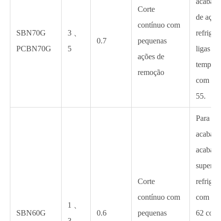
acabam
Corte
de aço
contínuo com
SBN70G
3 、
refriger
0.7
pequenas
PCBN70G
5
ligas de
ações de
tempera
remoção
com H
55.
Para
acabame
acabam
super-o
Corte
refriger
contínuo com
com H
1 、
SBN60G
0.6
pequenas
62 com
3