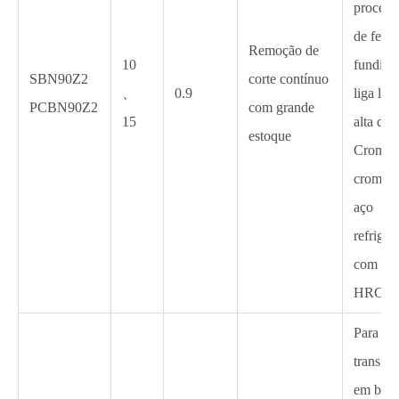
process
de ferro
Remoção de
10
fundido
SBN90Z2
corte contínuo
、
0.9
liga lev
PCBN90Z2
com grande
15
alta de 
estoque
Cromo, 
cromo f
aço
refriger
com du
HRC45-
Para
transfo
em brut