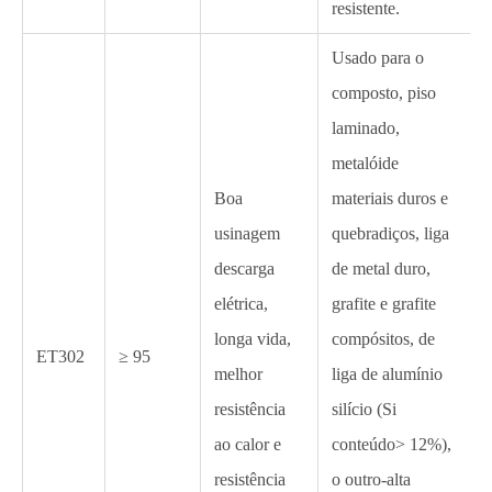
resistente.
Usado para o
composto, piso
laminado,
metalóide
Boa
materiais duros e
usinagem
quebradiços, liga
descarga
de metal duro,
elétrica,
grafite e grafite
longa vida,
compósitos, de
ET302
≥ 95
melhor
liga de alumínio
resistência
silício (Si
ao calor e
conteúdo> 12%),
resistência
o outro-alta