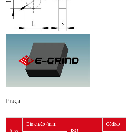
Praça
Dimensão (mm)
Código
Spec
ISO