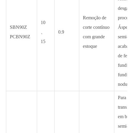
desgast
Remoção de
process
10
SBN90Z
corte contínuo
Áspero 
、
0.9
PCBN90Z
com grande
semi-
15
estoque
acabam
de ferro
fundido,
fundido
nodular 
Para
transfo
em brut
semi-