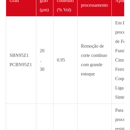
Grau
grão
conteúdo
Aplicaç
processamento
(μm)
(% Vol)
Em Brut
process
de Ferr
Remoção de
20
Fundid
SBN95Z1
corte contínuo
、
0.95
Cinzent
PCBN95Z1
com grande
30
Ferro F
estoque
Coquilh
Liga E
Sinteriz
Para o
process
resisten