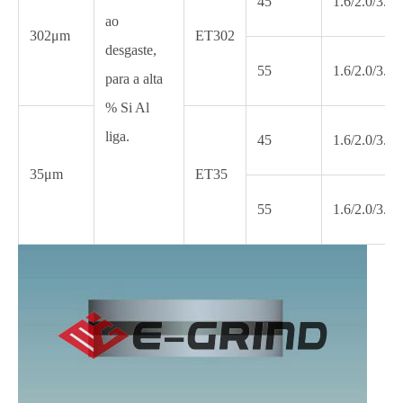
45
1.6/2.0/3.2
ao
302μm
ET302
desgaste,
55
1.6/2.0/3.2
para a alta
% Si Al
liga.
45
1.6/2.0/3.2
35μm
ET35
55
1.6/2.0/3.2