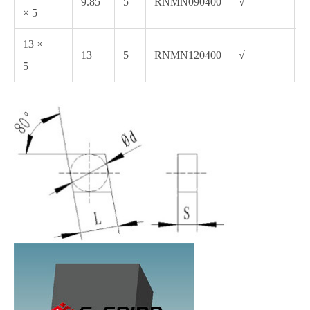
9.85
5
RNMN090400
√
√
× 5
13 ×
13
5
RNMN120400
√
√
5