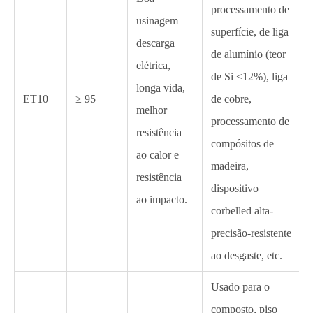
processamento de
usinagem
superfície, de liga
descarga
de alumínio (teor
elétrica,
de Si <12%), liga
longa vida,
ET10
≥ 95
de cobre,
melhor
processamento de
resistência
compósitos de
ao calor e
madeira,
resistência
dispositivo
ao impacto.
corbelled alta-
precisão-resistente
ao desgaste, etc.
Usado para o
composto, piso