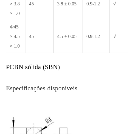
× 3.8
45
3.8 ± 0.05
0.9-1.2
√
× 1.0
Ф45
× 4.5
45
4.5 ± 0.05
0.9-1.2
√
× 1.0
PCBN sólida (SBN)
Especificações disponíveis