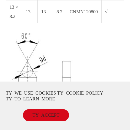
13 ×
13
13
8.2
CNMN120800
√
8.2
TY_WE_USE_COOKIES
TY_COOKIE_POLICY
TY_TO_LEARN_MORE
TY_ACCEPT